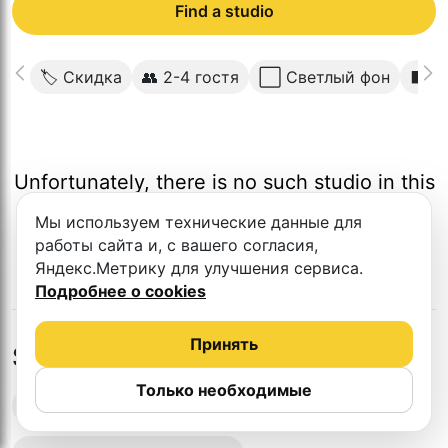
Find a studio
🏷 Скидка
👥 2-4 гостя
⬜️ Светлый фон
⬛️ Т
Unfortunately, there is no such studio in this
city.
Мы используем технические данные для
работы сайта и, с вашего согласия,
Яндекс.Метрику для улучшения сервиса.
Подробнее о cookies
Принять
Studios in nearby cities
Только необходимые
Podcast recording studios