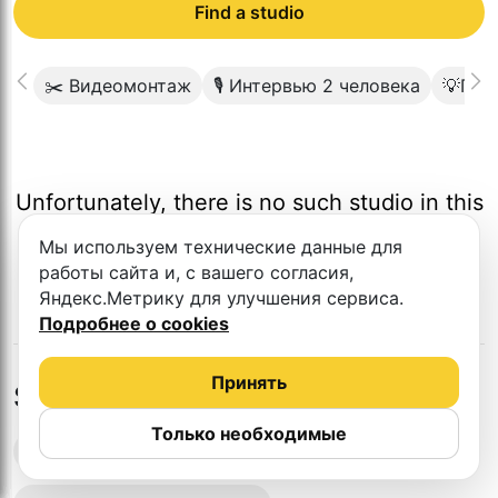
Find a studio
✂️ Видеомонтаж
🎙 Интервью 2 человека
💡Про
Unfortunately, there is no such studio in this
city.
Мы используем технические данные для
работы сайта и, с вашего согласия,
Яндекс.Метрику для улучшения сервиса.
Подробнее о cookies
Принять
Studios in nearby cities
Только необходимые
Podcast recording studios