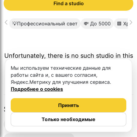
Find a studio
💡Профессиональный свет
💸 До 5000
🟩 Хром
Unfortunately, there is no such studio in this
city.
Мы используем технические данные для
работы сайта и, с вашего согласия,
Яндекс.Метрику для улучшения сервиса.
Подробнее о cookies
Принять
Studios in nearby cities
Только необходимые
Podcast recording studios