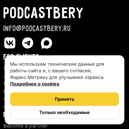
PODCASTBERY
info@podcastbery.ru
FOR CLIENTS
Мы используем технические данные для
Creative Studios
работы сайта и, с вашего согласия,
About us
Яндекс.Метрику для улучшения сервиса.
New Podcasts
Подробнее о cookies
Blog
User agreement
Принять
Reviews
Только необходимые
FOR PARTNERS
Become a partner