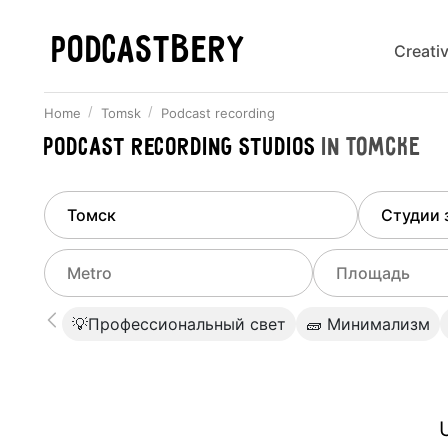
PODCASTBERY
Creati
Home
Tomsk
Podcast recording
Podcast recording studios
in
Томске
Finded
1
city
Select di
Tomsk
All stu
Select metro
Select a range o
💡Профессиональный свет
🧱 Минимализм
Podcas
Select city
0
Do not specify
Webina
Do not specify
U