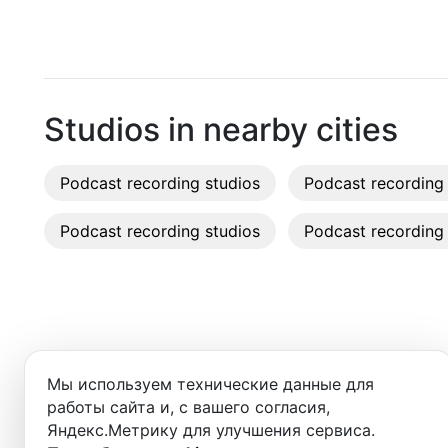
Moscow
Recordi
Saint Petersburg
Rent st
Novosibirsk
On-site
Studios in nearby cities
Yekaterinburg
Rent E
Podcast recording studios
Krasnoyarsk
Podcast recording 
Sound 
Kazan
Podcast recording studios
Podcast recording 
Photo 
Nizhny Novgorod
Krasnodar
Chelyabinsk
Добро пожаловать в ката
Мы используем технические данные для
вы найдёте:
Sochi
работы сайта и, с вашего согласия,
Яндекс.Метрику для улучшения сервиса.
Samara
- студии для записи подкастов,