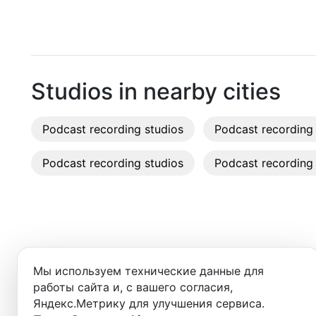
Moscow
Recordi
Saint Petersburg
Rent st
Novosibirsk
On-site
Studios in nearby cities
Yekaterinburg
Rent E
Podcast recording studios
Krasnoyarsk
Podcast recording 
Sound 
Kazan
Podcast recording studios
Podcast recording 
Photo 
Nizhny Novgorod
Krasnodar
Chelyabinsk
Добро пожаловать в ката
Мы используем технические данные для
вы найдёте:
Sochi
работы сайта и, с вашего согласия,
Яндекс.Метрику для улучшения сервиса.
Samara
- студии для записи подкастов,