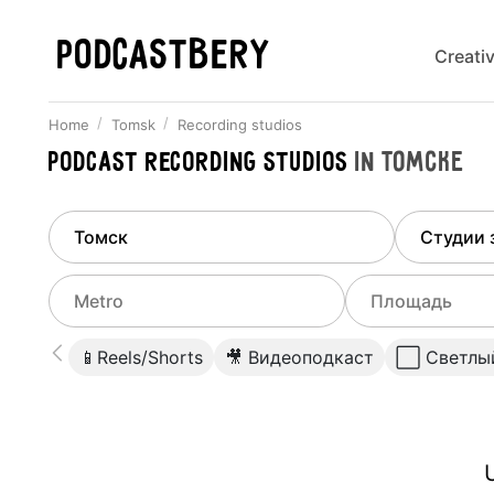
PODCASTBERY
Creati
Home
Tomsk
Recording studios
Podcast recording studios
in
Томске
Finded
1
city
Select di
Tomsk
All stu
Select metro
Select a range o
📱Reels/Shorts
🎥 Видеоподкаст
⬜️ Светлы
Podcas
Select city
0
Do not specify
Webina
Do not specify
U