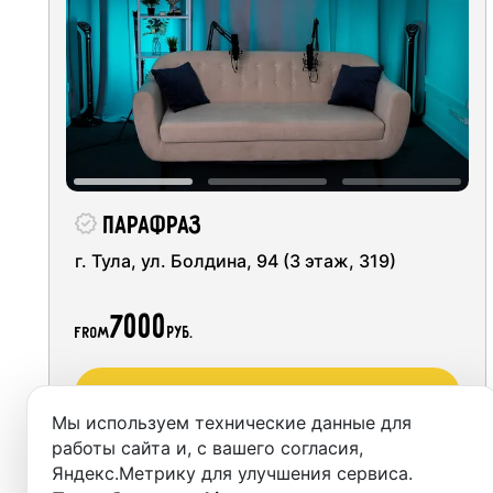
Moscow
Recordi
Saint Petersburg
Rent st
Novosibirsk
On-site
Yekaterinburg
Rent E
Krasnoyarsk
Sound 
Парафраз
Kazan
г. Тула, ул. Болдина, 94 (3 этаж, 319)
Photo 
Nizhny Novgorod
7000
from
руб.
Krasnodar
Забронировать
Chelyabinsk
Мы используем технические данные для
Sochi
работы сайта и, с вашего согласия,
Яндекс.Метрику для улучшения сервиса.
Samara