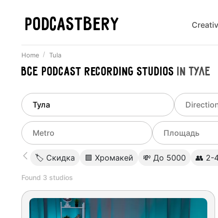
PODCASTBERY
Creati
Home
Tula
Все
Podcast recording studios
in
Туле
Finded
1
city
Select di
Tula
All stu
Select metro
Select a range o
🏷 Скидка
🟩 Хромакей
💸 До 5000
👥 2-
Podcas
Select city
0
Found
3
studios
Do not specify
Webina
Do not specify