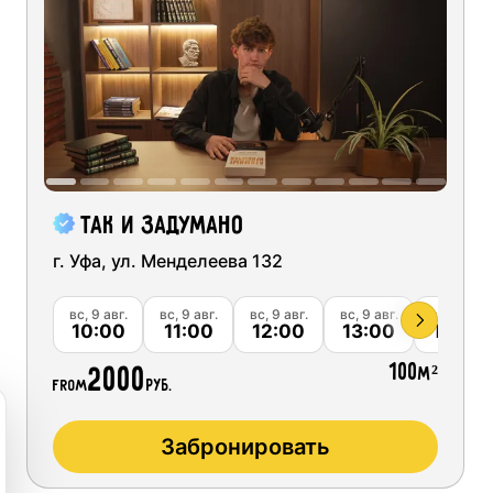
Ск
ng short videos for social networks
03
04
05
06
Ск
udios
10
11
12
13
Ск
 podcast recording
17
18
19
20
Ск
quipment
Ск
recording
24
25
26
27
Так и задумано
Ск
studios
г. Уфа, ул. Менделеева 132
31
01
02
03
Ск
вг.
вс, 9 авг.
вс, 9 авг.
вс, 9 авг.
вс, 9 авг.
вс, 9 авг.
00
10:00
11:00
12:00
13:00
14:00
Ск
100
2000
м²
from
руб.
Ск
Забронировать