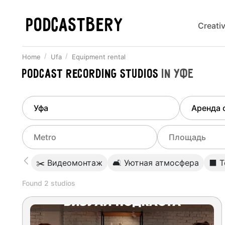
PODCASTBERY
Creati
Home
Ufa
Equipment rental
Podcast recording studios
in
Уфе
Finded
1
city
Select di
Ufa
All stu
Select metro
Select a range o
✂️ Видеомонтаж
🛋 Уютная атмосфера
⬛️ 
Podcas
Select city
0
Found
2
studios
Do not specify
Webina
Do not specify