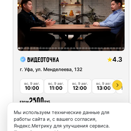
Moscow
Recordi
Saint Petersburg
Rent st
Novosibirsk
On-site
Yekaterinburg
Rent E
Krasnoyarsk
Sound 
4.3
ВидеоТочка
Kazan
г. Уфа, ул. Менделеева, 132
Photo 
Nizhny Novgorod
вс, 9 авг.
вс, 9 авг.
вс, 9 авг.
вс, 9 авг.
вс, 9 а
10:00
11:00
12:00
13:00
14:
Krasnodar
2500
from
руб.
Chelyabinsk
Мы используем технические данные для
Sochi
Забронировать
работы сайта и, с вашего согласия,
Яндекс.Метрику для улучшения сервиса.
Samara