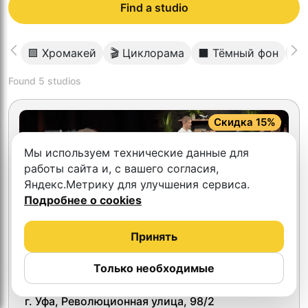
Find a studio
🟩 Хромакей
🎬 Циклорама
⬛️ Тёмный фон
📱
Found
5
studios
Скидка 15%
Мы используем технические данные для
работы сайта и, с вашего согласия,
Яндекс.Метрику для улучшения сервиса.
Подробнее о cookies
Принять
Только необходимые
4.7
Два стула
г. Уфа, Революционная улица, 98/2