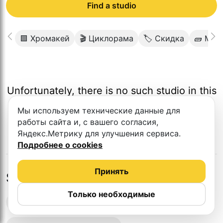
Find a studio
🟩 Хромакей
🎬 Циклорама
🏷 Скидка
🧱 Мин
Unfortunately, there is no such studio in this
city.
Мы используем технические данные для
работы сайта и, с вашего согласия,
Яндекс.Метрику для улучшения сервиса.
Подробнее о cookies
Принять
Studios in nearby cities
Только необходимые
Podcast recording studios