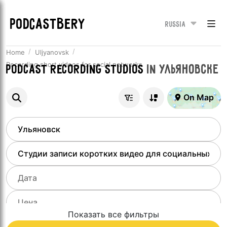
PODCASTBERY
Russia
Home
Uljyanovsk
Recording short videos for social networks
Podcast recording studios
in
Ульяновске
On Map
Показать все фильтры