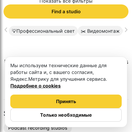
Показать все фильтры
Find a studio
💡Профессиональный свет
✂️ Видеомонтаж
🧩
Unfortunately, there is no such studio in this
Мы используем технические данные для
city.
работы сайта и, с вашего согласия,
Яндекс.Метрику для улучшения сервиса.
Подробнее о cookies
Принять
Studios in nearby cities
Только необходимые
Podcast recording studios