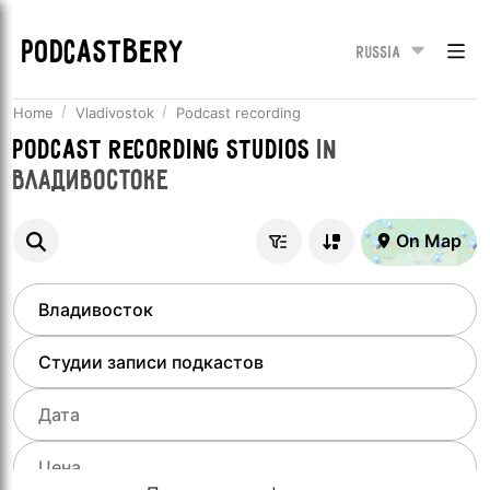
PODCASTBERY
Russia
Home
Vladivostok
Podcast recording
Podcast recording studios
in
Владивостоке
On Map