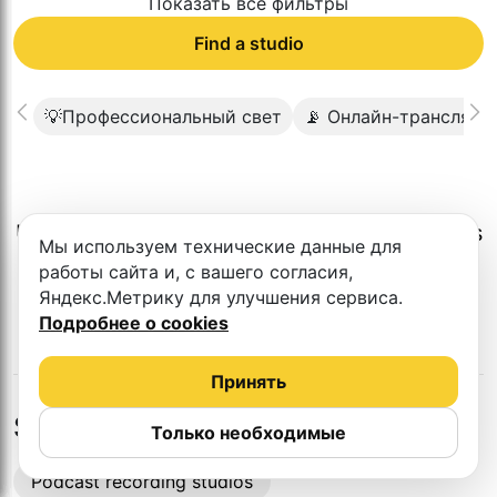
Показать все фильтры
Find a studio
💡Профессиональный свет
📡 Онлайн-трансляци
Unfortunately, there is no such studio in this
Мы используем технические данные для
city.
работы сайта и, с вашего согласия,
Яндекс.Метрику для улучшения сервиса.
Подробнее о cookies
Принять
Studios in nearby cities
Только необходимые
Podcast recording studios