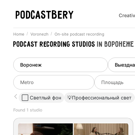
PODCASTBERY
Creati
Home
Voronezh
On-site podcast recording
Podcast recording studios
in
Воронеже
Finded
1
city
Select di
Voronezh
All stu
Select metro
Select a range o
⬜️ Светлый фон
💡Профессиональный свет
Podcas
Select city
0
Found
1
studio
Do not specify
Webina
Do not specify