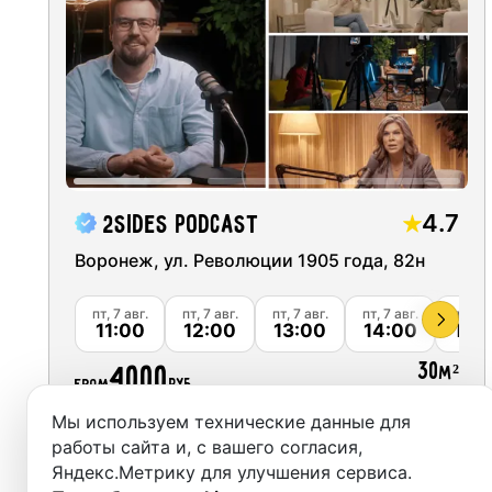
Moscow
Recordi
Saint Petersburg
Rent st
Novosibirsk
On-site
Yekaterinburg
Rent E
Krasnoyarsk
Sound 
4.7
2SIDES Podcast
Kazan
Воронеж, ул. Революции 1905 года, 82н
Photo 
Nizhny Novgorod
пт, 7 авг.
пт, 7 авг.
пт, 7 авг.
пт, 7 авг.
пт, 7 а
11:00
12:00
13:00
14:00
15:
Krasnodar
30
4000
м²
from
руб.
Chelyabinsk
Мы используем технические данные для
Sochi
Забронировать
работы сайта и, с вашего согласия,
Яндекс.Метрику для улучшения сервиса.
Samara