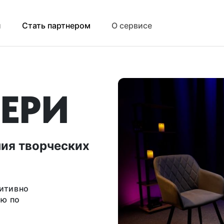
й
Стать партнером
О сервисе
ЕРИ
ния творческих
уитивно
ию по